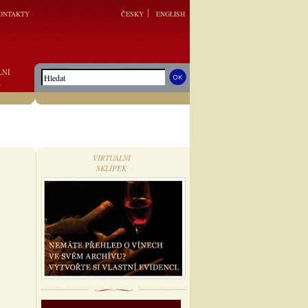
ONTAKTY
ČESKY
ENGLISH
LNÍ
K
VIRTUÁLNÍ
SKLÍPEK