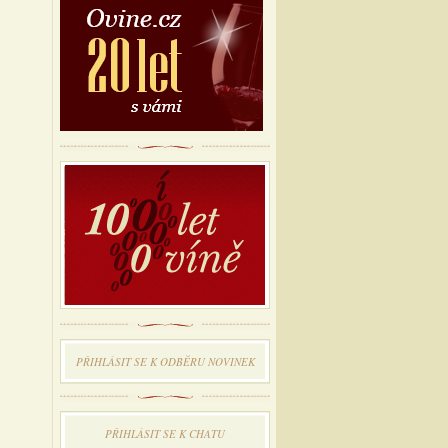
PŘIHLÁSIT SE K ODBĔRU NOVINEK
PŘIHLÁSIT SE K CHATU