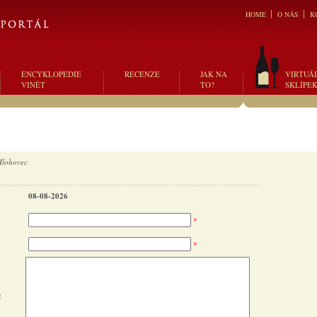
HOME
O NÁS
K
ENCYKLOPEDIE
RECENZE
JAK NA
VIRTUÁ
VINĚT
TO?
SKLÍPE
Hlohovec
08-08-2026
*
*
: