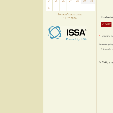
24
25
26
27
28
29
30
31
1
2
3
4
5
6
Poslední aktualizace:
Kontrolní
31.07.2026
*
- povinné p
Powered by ISSA
Seznam přís
K tomuto 
© 2009, gra