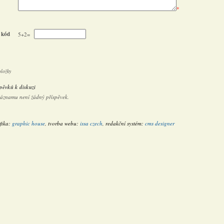
*
 kód
5+2=
oložky
pěvků k diskuzi
záznamu není žádný příspěvek.
fika:
graphic house
, tvorba webu:
issa czech
, redakční systém:
cms designer