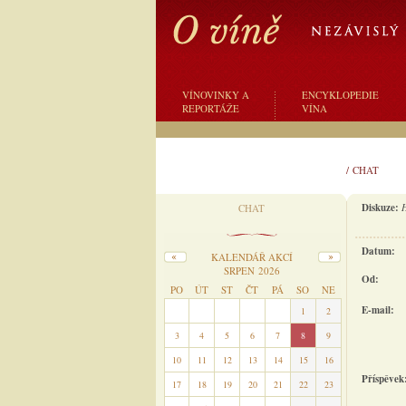
VÍNOVINKY A
ENCYKLOPEDIE
REPORTÁŽE
VÍNA
/
CHAT
Diskuze:
CHAT
Datum:
KALENDÁŘ AKCÍ
SRPEN 2026
Od:
PO
ÚT
ST
ČT
PÁ
SO
NE
E-mail:
27
28
29
30
31
1
2
3
4
5
6
7
8
9
10
11
12
13
14
15
16
Příspěvek
17
18
19
20
21
22
23