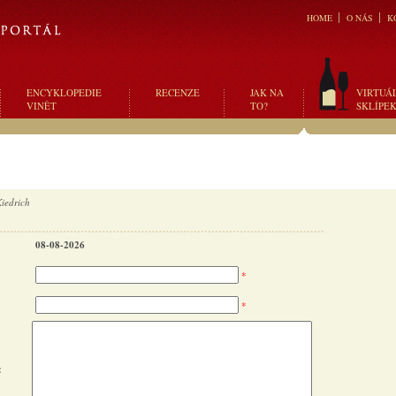
HOME
O NÁS
K
ENCYKLOPEDIE
RECENZE
JAK NA
VIRTUÁ
VINĚT
TO?
SKLÍPE
iedrich
08-08-2026
*
*
: