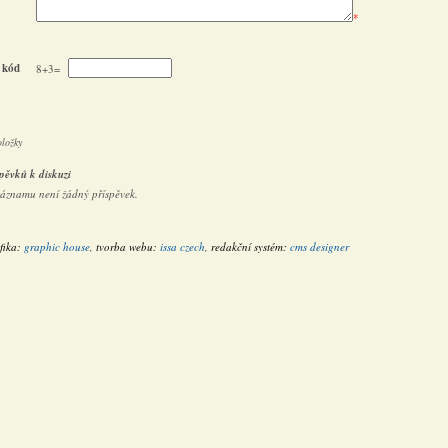
*
 kód
8+3=
oložky
pěvků k diskuzi
záznamu není žádný příspěvek.
fika:
graphic house
, tvorba webu:
issa czech
, redakční systém:
cms designer