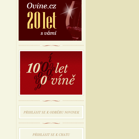
PŘIHLÁSIT SE K ODBĔRU NOVINEK
PŘIHLÁSIT SE K CHATU