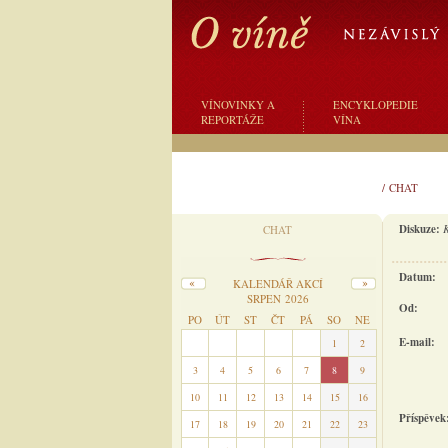
VÍNOVINKY A
ENCYKLOPEDIE
REPORTÁŽE
VÍNA
/
CHAT
Diskuze:
K
CHAT
Datum:
KALENDÁŘ AKCÍ
SRPEN 2026
Od:
PO
ÚT
ST
ČT
PÁ
SO
NE
E-mail:
27
28
29
30
31
1
2
3
4
5
6
7
8
9
10
11
12
13
14
15
16
Příspěvek
17
18
19
20
21
22
23