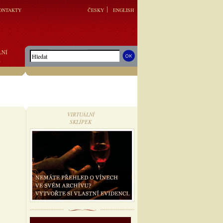
ONTAKTY
ČESKY
ENGLISH
LNÍ
K
VIRTUÁLNÍ
SKLÍPEK