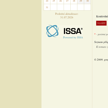
24
25
26
27
28
29
30
31
1
2
3
4
5
6
Poslední aktualizace:
Kontrolní
31.07.2026
*
- povinné p
Powered by ISSA
Seznam přís
K tomuto 
© 2009, gra