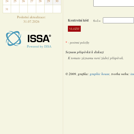
24
25
26
27
28
29
30
31
1
2
3
4
5
6
Poslední aktualizace:
Kontrolní kód
6+1=
31.07.2026
*
- povinné položky
Powered by ISSA
Seznam příspěvků k diskuzi
K tomuto záznamu není žádný příspěvek.
© 2009, grafika:
graphic house
, tvorba webu:
is