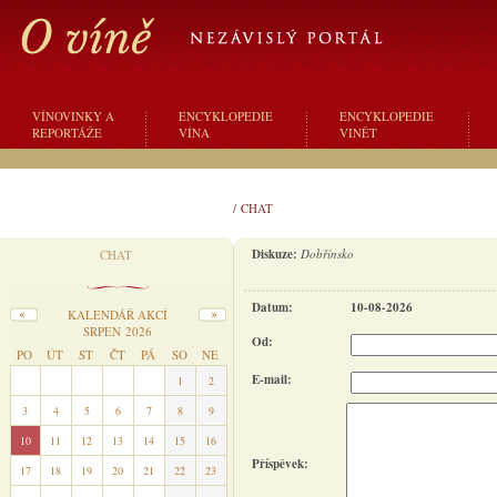
VÍNOVINKY A
ENCYKLOPEDIE
ENCYKLOPEDIE
REPORTÁŽE
VÍNA
VINĚT
/
CHAT
Diskuze:
Dobřínsko
CHAT
Datum:
10-08-2026
KALENDÁŘ AKCÍ
SRPEN 2026
Od:
PO
ÚT
ST
ČT
PÁ
SO
NE
E-mail:
27
28
29
30
31
1
2
3
4
5
6
7
8
9
10
11
12
13
14
15
16
Příspěvek:
17
18
19
20
21
22
23