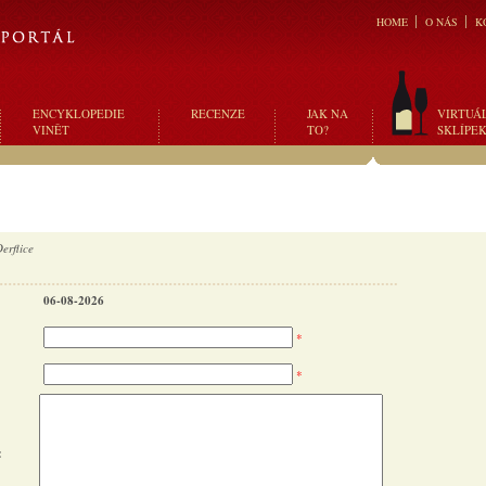
HOME
O NÁS
K
ENCYKLOPEDIE
RECENZE
JAK NA
VIRTUÁ
VINĚT
TO?
SKLÍPE
erflice
06-08-2026
*
*
: