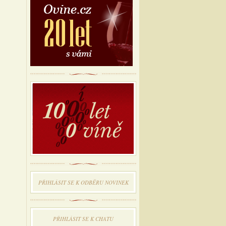
PŘIHLÁSIT SE K ODBĔRU NOVINEK
PŘIHLÁSIT SE K CHATU