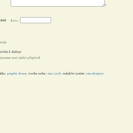
*
 kód
8+1=
oložky
pěvků k diskuzi
záznamu není žádný příspěvek.
fika:
graphic house
, tvorba webu:
issa czech
, redakční systém:
cms designer