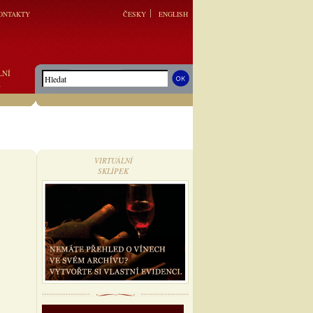
ONTAKTY
ČESKY
ENGLISH
LNÍ
K
VIRTUÁLNÍ
SKLÍPEK