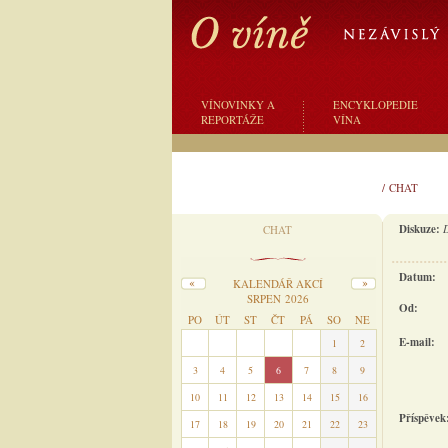
VÍNOVINKY A
ENCYKLOPEDIE
REPORTÁŽE
VÍNA
/
CHAT
Diskuze:
D
CHAT
Datum:
KALENDÁŘ AKCÍ
SRPEN 2026
Od:
PO
ÚT
ST
ČT
PÁ
SO
NE
E-mail:
27
28
29
30
31
1
2
3
4
5
6
7
8
9
10
11
12
13
14
15
16
Příspěvek
17
18
19
20
21
22
23