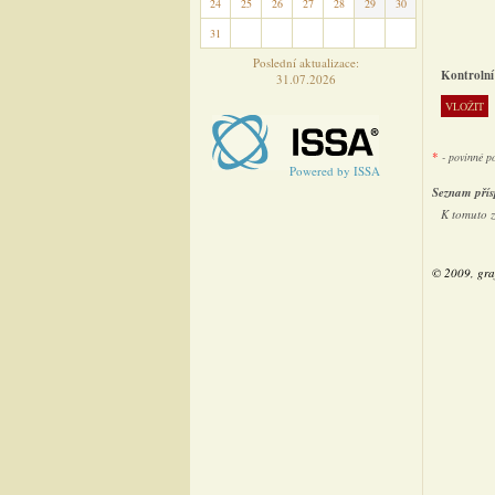
24
25
26
27
28
29
30
31
1
2
3
4
5
6
Poslední aktualizace:
Kontrolní
31.07.2026
*
- povinné p
Powered by ISSA
Seznam přís
K tomuto 
© 2009, gra