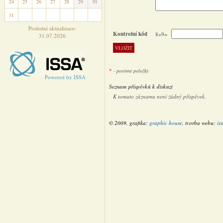
24
25
26
27
28
29
30
31
1
2
3
4
5
6
Poslední aktualizace:
Kontrolní kód
8+9=
31.07.2026
*
- povinné položky
Powered by ISSA
Seznam příspěvků k diskuzi
K tomuto záznamu není žádný příspěvek.
© 2009, grafika:
graphic house
, tvorba webu:
is