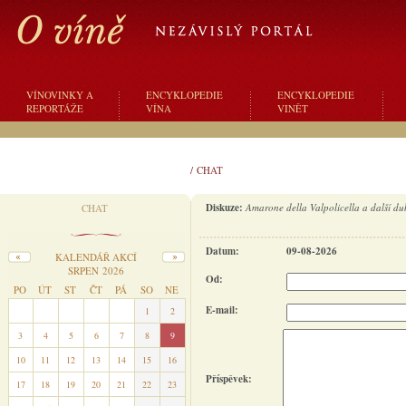
VÍNOVINKY A
ENCYKLOPEDIE
ENCYKLOPEDIE
REPORTÁŽE
VÍNA
VINĚT
/
CHAT
Diskuze:
Amarone della Valpolicella a další d
CHAT
Datum:
09-08-2026
KALENDÁŘ AKCÍ
SRPEN 2026
Od:
PO
ÚT
ST
ČT
PÁ
SO
NE
E-mail:
27
28
29
30
31
1
2
3
4
5
6
7
8
9
10
11
12
13
14
15
16
Příspěvek:
17
18
19
20
21
22
23