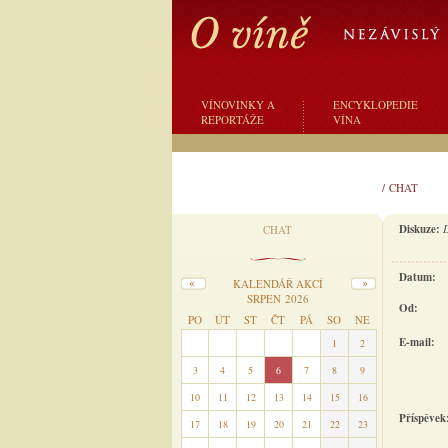
VÍNOVINKY A
ENCYKLOPEDIE
REPORTÁŽE
VÍNA
/
CHAT
Diskuze:
CHAT
Datum:
KALENDÁŘ AKCÍ
SRPEN 2026
Od:
PO
ÚT
ST
ČT
PÁ
SO
NE
E-mail:
27
28
29
30
31
1
2
3
4
5
6
7
8
9
10
11
12
13
14
15
16
Příspěvek
17
18
19
20
21
22
23