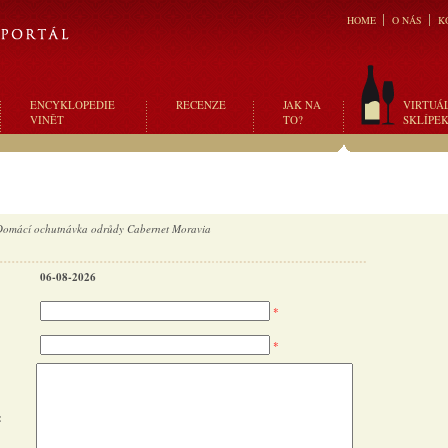
HOME
O NÁS
K
ENCYKLOPEDIE
RECENZE
JAK NA
VIRTUÁ
VINĚT
TO?
SKLÍPE
Domácí ochutnávka odrůdy Cabernet Moravia
06-08-2026
*
*
: