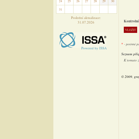
24
25
26
27
28
29
30
31
1
2
3
4
5
6
Poslední aktualizace:
Kontrolní
31.07.2026
*
- povinné p
Powered by ISSA
Seznam přís
K tomuto 
© 2009, gra