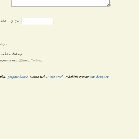
*
 kód
5+7=
oložky
pěvků k diskuzi
záznamu není žádný příspěvek.
fika:
graphic house
, tvorba webu:
issa czech
, redakční systém:
cms designer