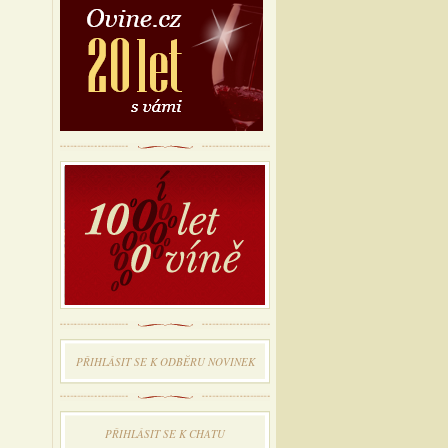
PŘIHLÁSIT SE K ODBĔRU NOVINEK
PŘIHLÁSIT SE K CHATU