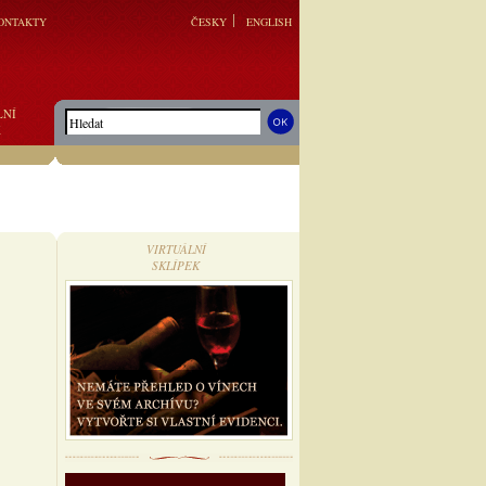
ONTAKTY
ČESKY
ENGLISH
LNÍ
K
VIRTUÁLNÍ
SKLÍPEK