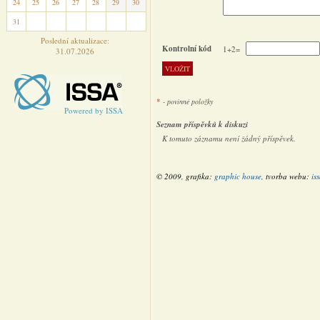
24
25
26
27
28
29
30
31
1
2
3
4
5
6
Poslední aktualizace:
Kontrolní kód
1+2=
31.07.2026
*
- povinné položky
Powered by ISSA
Seznam příspěvků k diskuzi
K tomuto záznamu není žádný příspěvek.
© 2009, grafika:
graphic house
, tvorba webu:
is