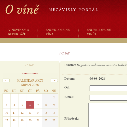
VÍNOVINKY A
ENCYKLOPEDIE
ENCYKLOPEDIE
REPORTÁŽE
VÍNA
VINĚT
/
CHAT
Diskuze:
Degustace rodinného vinařství Jedlič
CHAT
Datum:
06-08-2026
KALENDÁŘ AKCÍ
SRPEN 2026
Od:
PO
ÚT
ST
ČT
PÁ
SO
NE
E-mail:
27
28
29
30
31
1
2
3
4
5
6
7
8
9
10
11
12
13
14
15
16
Příspěvek:
17
18
19
20
21
22
23