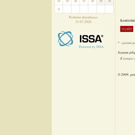
24
25
26
27
28
29
30
31
1
2
3
4
5
6
Poslední aktualizace:
Kontrolní
31.07.2026
*
- povinné p
Powered by ISSA
Seznam přís
K tomuto 
© 2009, gra