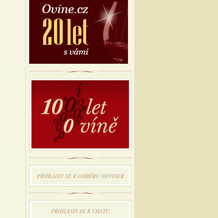
PŘIHLÁSIT SE K ODBĔRU NOVINEK
PŘIHLÁSIT SE K CHATU