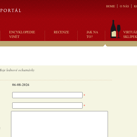
HOME
O NÁS
K
ENCYKLOPEDIE
RECENZE
JAK NA
VIRTUÁ
VINĚT
TO?
SKLÍPE
Moje lednové ochutnávky
06-08-2026
*
*
: