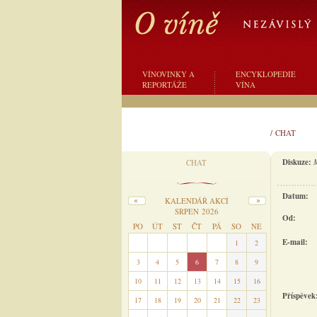
VÍNOVINKY A
ENCYKLOPEDIE
REPORTÁŽE
VÍNA
/
CHAT
Diskuze:
CHAT
Datum:
KALENDÁŘ AKCÍ
SRPEN 2026
Od:
PO
ÚT
ST
ČT
PÁ
SO
NE
E-mail:
27
28
29
30
31
1
2
3
4
5
6
7
8
9
10
11
12
13
14
15
16
Příspěvek
17
18
19
20
21
22
23