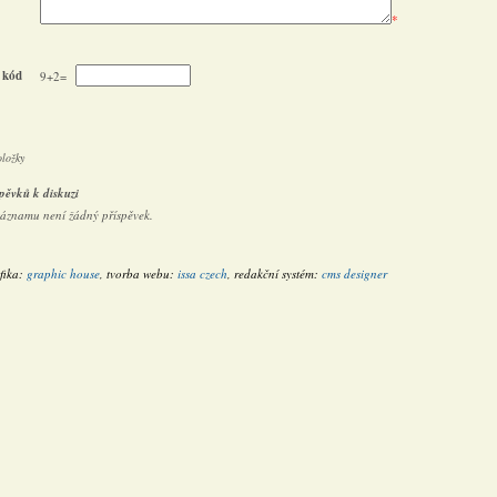
*
 kód
9+2=
oložky
pěvků k diskuzi
záznamu není žádný příspěvek.
fika:
graphic house
, tvorba webu:
issa czech
, redakční systém:
cms designer