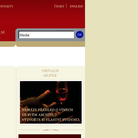
ONTAKTY
ČESKY
ENGLISH
LNÍ
K
VIRTUÁLNÍ
SKLÍPEK