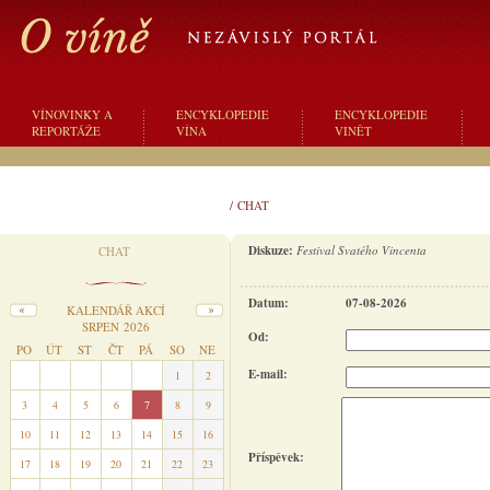
VÍNOVINKY A
ENCYKLOPEDIE
ENCYKLOPEDIE
REPORTÁŽE
VÍNA
VINĚT
/
CHAT
Diskuze:
Festival Svatého Vincenta
CHAT
Datum:
07-08-2026
KALENDÁŘ AKCÍ
SRPEN 2026
Od:
PO
ÚT
ST
ČT
PÁ
SO
NE
E-mail:
27
28
29
30
31
1
2
3
4
5
6
7
8
9
10
11
12
13
14
15
16
Příspěvek:
17
18
19
20
21
22
23