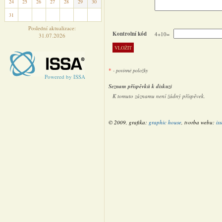
24
25
26
27
28
29
30
31
1
2
3
4
5
6
Poslední aktualizace:
Kontrolní kód
4+10=
31.07.2026
*
- povinné položky
Powered by ISSA
Seznam příspěvků k diskuzi
K tomuto záznamu není žádný příspěvek.
© 2009, grafika:
graphic house
, tvorba webu:
is