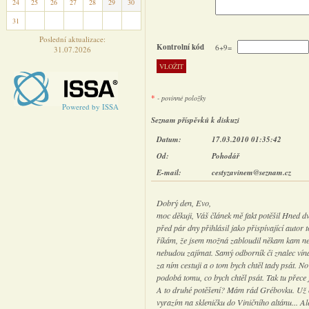
24
25
26
27
28
29
30
31
1
2
3
4
5
6
Poslední aktualizace:
Kontrolní kód
6+9=
31.07.2026
*
- povinné položky
Powered by ISSA
Seznam příspěvků k diskuzi
Datum:
17.03.2010 01:35:42
Od:
Pohodář
E-mail:
cestyzavinem@seznam.cz
Dobrý den, Evo,
moc děkuji, Váš článek mě fakt potěšil Hned d
před pár dny přihlásil jako přispívající autor t
říkám, že jsem možná zabloudil někam kam ne
nebudou zajímat. Samý odborník či znalec vína
za ním cestuji a o tom bych chtěl tady psát. No 
podobá tomu, co bych chtěl psát. Tak tu přece
A to druhé potěšení? Mám rád Grébovku. Už od 
vyrazím na skleničku do Viničního altánu... Ale 