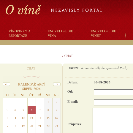
VÍNOVINKY A
ENCYKLOPEDIE
ENCYKLOPEDIE
REPORTÁŽE
VÍNA
VINĚT
/
CHAT
Diskuze:
Ve vinném sklípku uprostřed Prahy
CHAT
Datum:
06-08-2026
KALENDÁŘ AKCÍ
SRPEN 2026
Od:
PO
ÚT
ST
ČT
PÁ
SO
NE
E-mail:
27
28
29
30
31
1
2
3
4
5
6
7
8
9
10
11
12
13
14
15
16
Příspěvek:
17
18
19
20
21
22
23