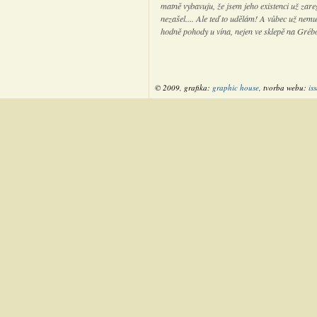
matně vybavuju, že jsem jeho existenci už zar
nezašel.... Ale teď to udělám! A vůbec už nemusí
hodně pohody u vína, nejen ve sklepě na Gréb
© 2009, grafika:
graphic house
, tvorba webu:
is