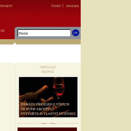
ONTAKTY
ČESKY
ENGLISH
LNÍ
K
VIRTUÁLNÍ
SKLÍPEK