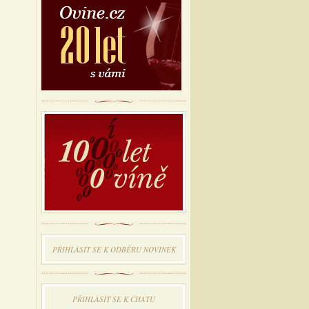
PŘIHLÁSIT SE K ODBĔRU NOVINEK
PŘIHLÁSIT SE K CHATU