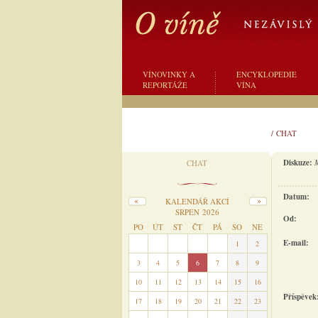
VÍNOVINKY A
ENCYKLOPEDIE
REPORTÁŽE
VÍNA
/
CHAT
Diskuze:
M
CHAT
Datum:
KALENDÁŘ AKCÍ
SRPEN 2026
Od:
PO
ÚT
ST
ČT
PÁ
SO
NE
E-mail:
27
28
29
30
31
1
2
3
4
5
6
7
8
9
10
11
12
13
14
15
16
Příspěvek
17
18
19
20
21
22
23