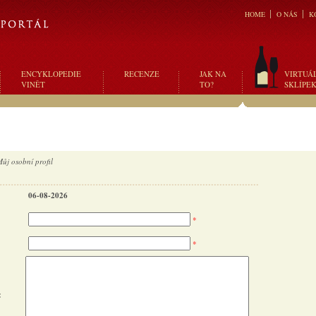
HOME
O NÁS
K
ENCYKLOPEDIE
RECENZE
JAK NA
VIRTUÁ
VINĚT
TO?
SKLÍPE
ůj osobní profil
06-08-2026
*
*
: