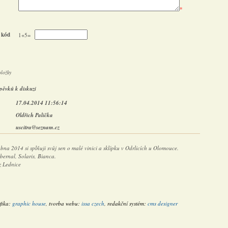
*
 kód
1+5=
oložky
pěvků k diskuzi
17.04.2014 11:56:14
Oldřich Palička
uscitra@seznam.cz
na 2014 si splňuji svůj sen o malé vinici a sklípku v Odrlicích u Olomouce.
ernal, Solaris, Bianca.
z Lednice
fika:
graphic house
, tvorba webu:
issa czech
, redakční systém:
cms designer