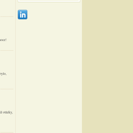
noce!
bylo,
il otázky,