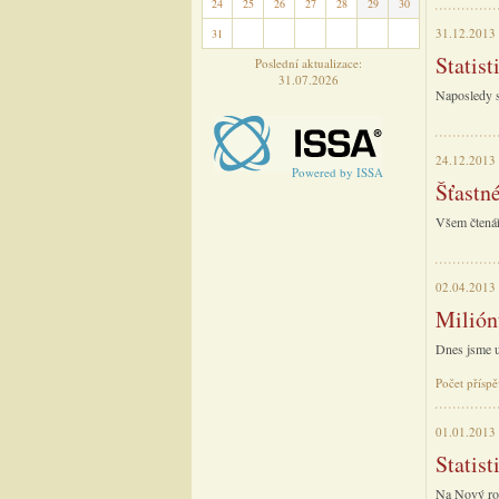
24
25
26
27
28
29
30
31.12.2013
31
1
2
3
4
5
6
Statist
Poslední aktualizace:
31.07.2026
Naposledy se
24.12.2013
Powered by ISSA
Šťastné
Všem čtenář
02.04.2013
Milión
Dnes jsme u
Počet příspě
01.01.2013
Statist
Na Nový rok