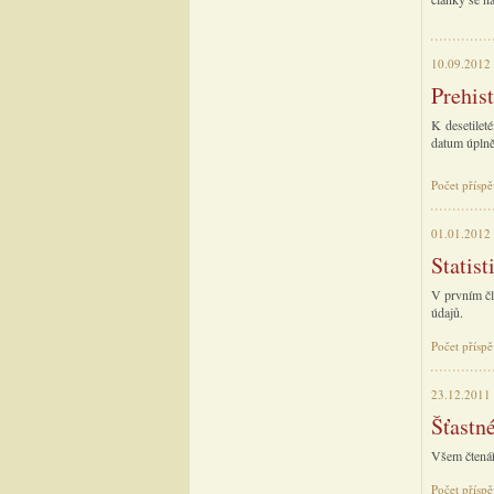
10.09.2012
Prehist
K desetileté
datum úplně 
Počet příspě
01.01.2012
Statist
V prvním čl
údajů.
Počet příspě
23.12.2011
Šťastné
Všem čtenář
Počet příspě