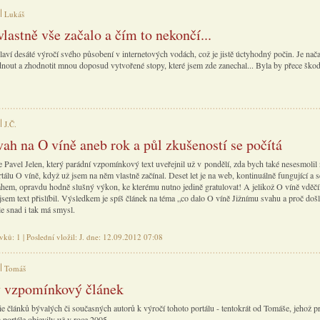
Lukáš
vlastně vše začalo a čím to nekončí...
laví desáté výročí svého působení v internetových vodách, což je jistě úctyhodný počin. Je nač
dnout a zhodnotit mnou doposud vytvořené stopy, které jsem zde zanechal... Byla by přece ško
J.Č.
vah na O víně aneb rok a půl zkušeností se počítá
 Pavel Jelen, který parádní vzpomínkový text
uveřejnil už v pondělí
, zda bych také nesesmolil
tálu O víně, když už jsem na něm vlastně začínal. Deset let je na web, kontinuálně fungující a s
em, opravdu hodně slušný výkon, ke kterému nutno jedině gratulovat! A jelikož O víně vděč
jsem text přislíbil. Výsledkem je spíš článek na téma „co dalo O víně Jižnímu svahu a proč doš
le snad i tak má smysl.
vků: 1 | Poslední vložil: J. dne: 12.09.2012 07:08
Tomáš
 vzpomínkový článek
ie článků bývalých či současných autorů k výročí tohoto portálu - tentokrát od Tomáše, jehož p
 portále objevily už v roce 2005.