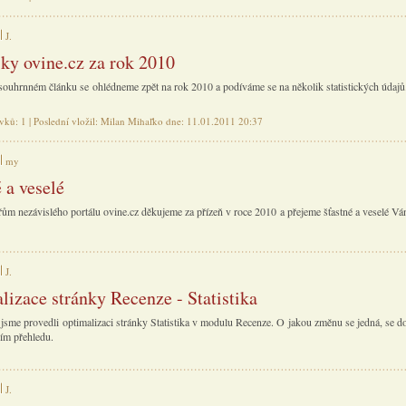
J.
iky ovine.cz za rok 2010
ouhrnném článku se ohlédneme zpět na rok 2010 a podíváme se na několik statistických údajů
ěvků: 1 | Poslední vložil: Milan Mihaľko dne: 11.01.2011 20:37
my
 a veselé
ům nezávislého portálu ovine.cz děkujeme za přízeň v roce 2010 a přejeme šťastné a veselé Vá
J.
lizace stránky Recenze - Statistika
 jsme provedli optimalizaci stránky Statistika v modulu Recenze. O jakou změnu se jedná, se do
cím přehledu.
J.