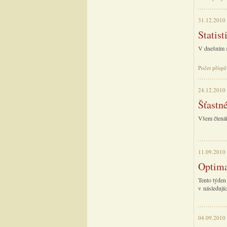
31.12.2010
Statist
V dnešním s
Počet přísp
24.12.2010
Šťastné
Všem čtenář
11.09.2010
Optima
Tento týden
v následují
04.09.2010