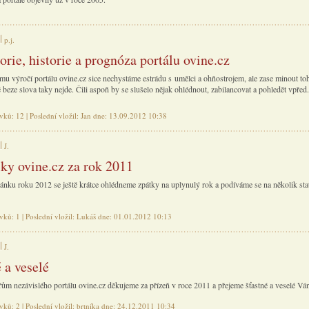
p.j.
orie, historie a prognóza portálu ovine.cz
mu výročí portálu ovine.cz sice nechystáme estrádu s umělci a ohňostrojem, ale zase minout toh
beze slova taky nejde. Čili aspoň by se slušelo nějak ohlédnout, zabilancovat a pohledět vpřed.
vků: 12 | Poslední vložil: Jan dne: 13.09.2012 10:38
J.
iky ovine.cz za rok 2011
ánku roku 2012 se ještě krátce ohlédneme zpátky na uplynulý rok a podíváme se na několik sta
vků: 1 | Poslední vložil: Lukáš dne: 01.01.2012 10:13
J.
 a veselé
ům nezávislého portálu ovine.cz děkujeme za přízeň v roce 2011 a přejeme šťastné a veselé Vá
vků: 2 | Poslední vložil: brtníka dne: 24.12.2011 10:34