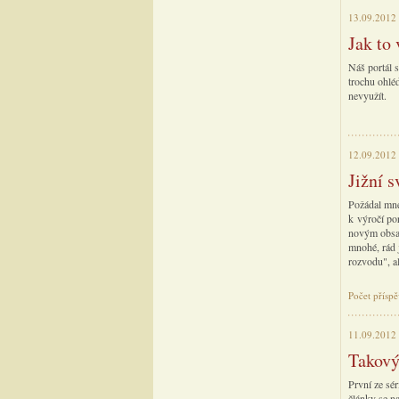
13.09.2012
Jak to 
Náš portál s
trochu ohlé
nevyužít.
12.09.2012
Jižní s
Požádal mne
k výročí por
novým obsah
mnohé, rád 
rozvodu", a
Počet příspě
11.09.2012
Takový
První ze sér
články se na