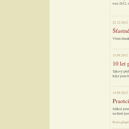
roce 2012, n
22.12.2012
Šťastné
Všem čtenář
15.09.2012
10 let
Takový přeh
když jsem by
14.09.2012
Praotc
Jelikož jsem
na které js
Počet příspě