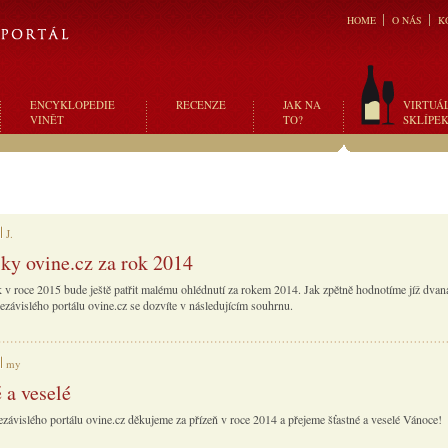
HOME
O NÁS
K
ENCYKLOPEDIE
RECENZE
JAK NA
VIRTUÁ
VINĚT
TO?
SKLÍPE
J.
iky ovine.cz za rok 2014
k v roce 2015 bude ještě patřit malému ohlédnutí za rokem 2014. Jak zpětně hodnotíme jíž dvan
ezávislého portálu ovine.cz se dozvíte v následujícím souhrnu.
my
 a veselé
závislého portálu ovine.cz děkujeme za přízeň v roce 2014 a přejeme šťastné a veselé Vánoce!