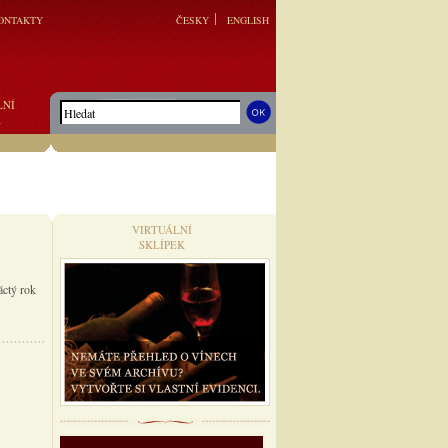
ONTAKTY
ČESKY
ENGLISH
LNÍ
K
VIRTUÁLNÍ
SKLÍPEK
áctý rok