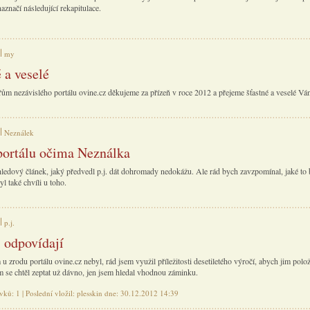
aznačí následující rekapitulace.
my
 a veselé
ům nezávislého portálu ovine.cz děkujeme za přízeň v roce 2012 a přejeme šťastné a veselé Vá
Neználek
 portálu očima Neználka
ledový článek, jaký předvedl p.j. dát dohromady nedokážu. Ale rád bych zavzpomínal, jaké to 
l také chvíli u toho.
p.j.
i odpovídají
 u zrodu portálu ovine.cz nebyl, rád jsem využil příležitosti desetiletého výročí, abych jim polož
em se chtěl zeptat už dávno, jen jsem hledal vhodnou záminku.
vků: 1 | Poslední vložil: plesskin dne: 30.12.2012 14:39