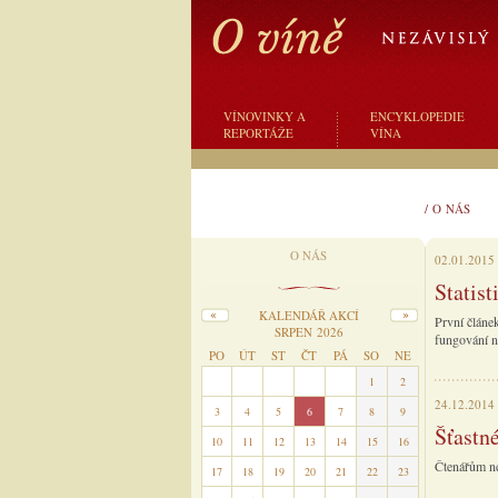
VÍNOVINKY A
ENCYKLOPEDIE
REPORTÁŽE
VÍNA
/
O NÁS
O NÁS
02.01.2015
Statist
KALENDÁŘ AKCÍ
První článe
SRPEN 2026
fungování n
PO
ÚT
ST
ČT
PÁ
SO
NE
27
28
29
30
31
1
2
24.12.2014
3
4
5
6
7
8
9
Šťastné
10
11
12
13
14
15
16
Čtenářům ne
17
18
19
20
21
22
23