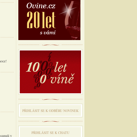
noce!
PŘIHLÁSIT SE K ODBĔRU NOVINEK
PŘIHLÁSIT SE K CHATU
osunuli v