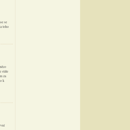
ase se
da toho
 něco
e stále
ím za
lo k
rvní