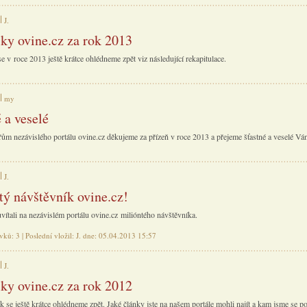
J.
iky ovine.cz za rok 2013
 v roce 2013 ještě krátce ohlédneme zpět viz následující rekapitulace.
my
 a veselé
ům nezávislého portálu ovine.cz děkujeme za přízeň v roce 2013 a přejeme šťastné a veselé Vá
J.
tý návštěvník ovine.cz!
vítali na nezávislém portálu ovine.cz milióntého návštěvníka.
vků: 3 | Poslední vložil: J. dne: 05.04.2013 15:57
J.
iky ovine.cz za rok 2012
 se ještě krátce ohlédneme zpět. Jaké články jste na našem portále mohli najít a kam jsme se p