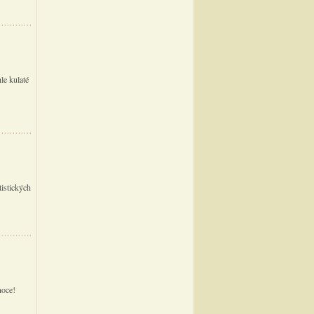
le kulaté
tistických
noce!