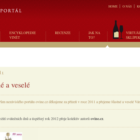
HOME
O NÁS
K
ENCYKLOPEDIE
RECENZE
JAK NA
VIRTUÁ
VINĚT
TO?
SKLÍPE
J.
né a veselé
ům nezávislého portálu ovine.cz děkujeme za přízeň v roce 2011 a přejeme šťastné a veselé Vá
ožití svátečních dnů a úspěšný rok 2012 přeje kolektiv autorů
ovine.cz
.