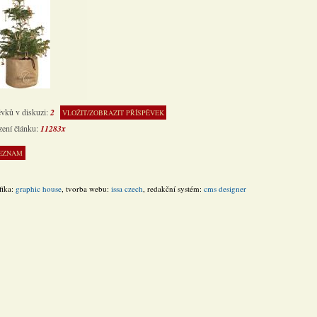
ěvků v diskuzi:
2
VLOŽIT/ZOBRAZIT PŘÍSPĚVEK
zení článku:
11283x
fika:
graphic house
, tvorba webu:
issa czech
, redakční systém:
cms designer