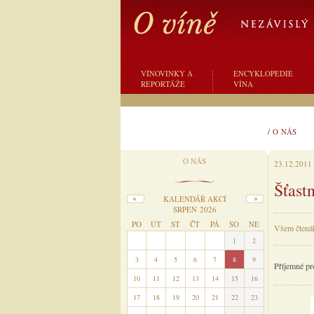
VÍNOVINKY A
ENCYKLOPEDIE
REPORTÁŽE
VÍNA
/
O NÁS
O NÁS
23.12.2011
Šťast
KALENDÁŘ AKCÍ
SRPEN 2026
PO
ÚT
ST
ČT
PÁ
SO
NE
Všem čtenář
27
28
29
30
31
1
2
3
4
5
6
7
8
9
Příjemné pr
10
11
12
13
14
15
16
17
18
19
20
21
22
23