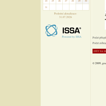
24
25
26
27
28
29
30
31
1
2
3
4
5
6
Poslední aktualizace:
31.07.2026
Powered by ISSA
Počet přísp
Počet zobra
© 2009, gra