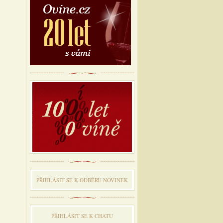
PŘIHLÁSIT SE K ODBĔRU NOVINEK
PŘIHLÁSIT SE K CHATU