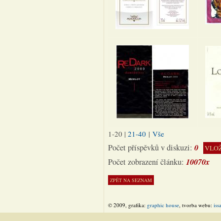
1-20
|
21-40
|
Vše
0
Počet příspěvků v diskuzi:
VLOŽ
10070x
Počet zobrazení článku:
© 2009, grafika:
graphic house
, tvorba webu:
iss