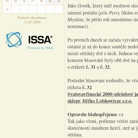
24
25
26
27
28
29
30
Jako člověk, který měl možnost sle
31
1
2
3
4
5
6
píše Petr
zázemí portálu (
), říkám r
Poslední aktualizace:
Myslím, že příští rok umožníme sle
31.07.2026
nominací).
Po prvních dnech se začala vytvářet 
ostatní je až do konce soutěže ned
Powered by ISSA
místě střídaly dvě z nich. Jednou ve
koncem hlasování byly obě dvě na 
č. 31
č. 32
o etiketě
a
.
Poslední hlasování rozhodlo, že 
č. 32
etiketa
Svatovavřinecké 2000 odrůdové j
sklepy Jiřího Lobkowicze s.r.o.
Opravdu blahopřejeme :-)
Tak jako vloni, pošleme vítězi zar
skutečnosti mnohem hezčí, než se j
většina.