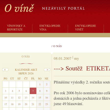
VÍNOVINKY A
ENCYKLOPEDIE
ENCYKLOPEDIE
REPORTÁŽE
VÍNA
VINĚT
/
O NÁS
O NÁS
08.01.2007
my
---> Soutěž ETIKET
KALENDÁŘ AKCÍ
SRPEN 2026
PO
ÚT
ST
ČT
PÁ
SO
NE
Přinášíme výsledky 2. ročníku sou
27
28
29
30
31
1
2
3
4
5
6
7
8
9
Pro rok 2006 bylo nominováno celke
domácích a jedna pocházela z fikti
10
11
12
13
14
15
16
jsme 49 hlasování.
17
18
19
20
21
22
23