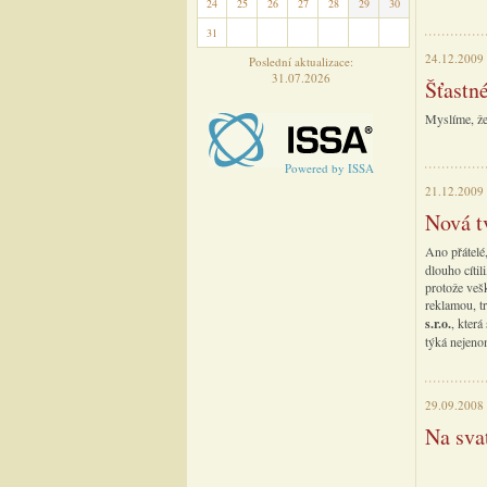
24
25
26
27
28
29
30
31
1
2
3
4
5
6
24.12.2009
Poslední aktualizace:
31.07.2026
Šťastné
Myslíme, že
Powered by ISSA
21.12.2009
Nová t
Ano přátelé
dlouho cítil
protože veš
reklamou, t
s.r.o.
, kter
týká nejeno
29.09.2008
Na sva