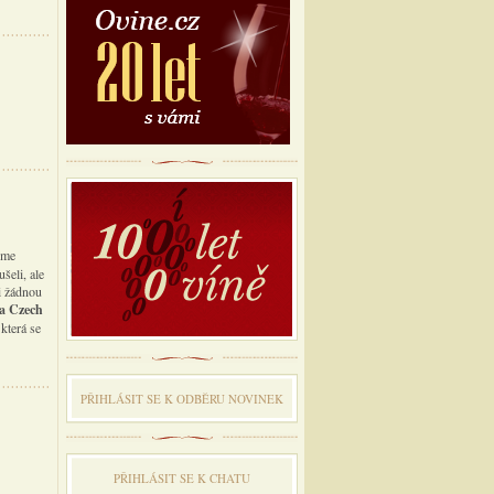
sme
šeli, ale
i žádnou
sa Czech
která se
PŘIHLÁSIT SE K ODBĔRU NOVINEK
PŘIHLÁSIT SE K CHATU