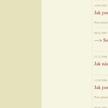
10.09.2007
Jak js
Počet přísp
08.01.2007
---> 
21.12.2006
Jak nás
11.09.2006
Jak js
Počet přísp
09.06.2006