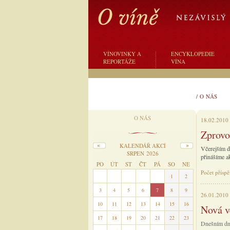
VÍNOVINKY A
ENCYKLOPEDIE
REPORTÁŽE
VÍNA
/
O NÁS
O NÁS
18.02.2010
Zprovoz
KALENDÁŘ AKCÍ
Včerejším dn
SRPEN 2026
přinášíme ak
PO
ÚT
ST
ČT
PÁ
SO
NE
Počet přísp
27
28
29
30
31
1
2
3
4
5
6
7
8
9
26.01.2010
10
11
12
13
14
15
16
Nová v
17
18
19
20
21
22
23
Dnešním dne