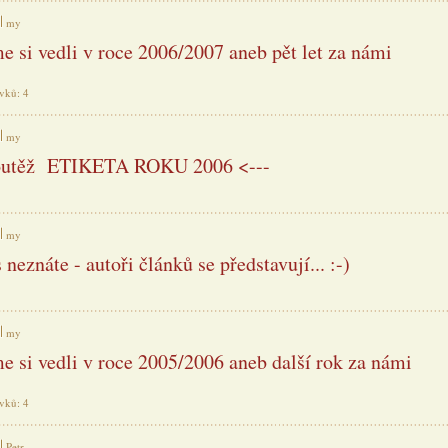
my
me si vedli v roce 2006/2007 aneb pět let za námi
ěvků: 4
my
Soutěž ETIKETA ROKU 2006 <---
my
 neznáte - autoři článků se představují... :-)
my
me si vedli v roce 2005/2006 aneb další rok za námi
ěvků: 4
Petr