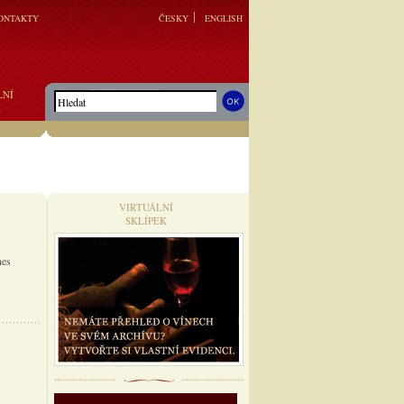
ONTAKTY
ČESKY
ENGLISH
LNÍ
K
VIRTUÁLNÍ
SKLÍPEK
nes