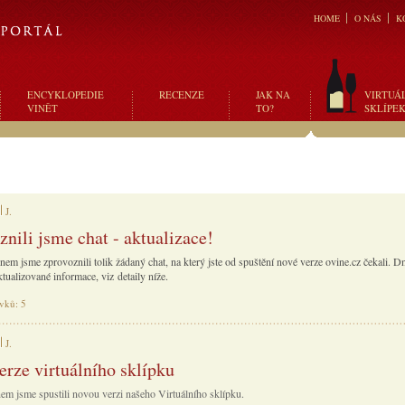
HOME
O NÁS
K
ENCYKLOPEDIE
RECENZE
JAK NA
VIRTUÁ
VINĚT
TO?
SKLÍPE
J.
nili jsme chat - aktualizace!
em jsme zprovoznili tolik žádaný chat, na který jste od spuštění nové verze ovine.cz čekali. D
tualizované informace, viz detaily níže.
ěvků: 5
J.
erze virtuálního sklípku
m jsme spustili novou verzi našeho Virtuálního sklípku.