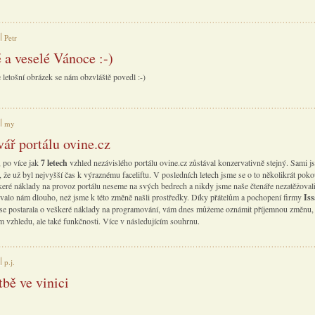
Petr
 a veselé Vánoce :-)
 letošní obrázek se nám obzvláště povedl :-)
my
vář portálu ovine.cz
, po více jak
7 letech
vzhled nezávislého portálu ovine.cz zůstával konzervativně stejný. Sami j
i, že už byl nejvyšší čas k výraznému faceliftu. V posledních letech jsme se o to několikrát pokou
keré náklady na provoz portálu neseme na svých bedrech a nikdy jsme naše čtenáře nezatěžoval
rvalo nám dlouho, než jsme k této změně našli prostředky. Díky přátelům a pochopení firmy
Is
á se postarala o veškeré náklady na programování, vám dnes můžeme oznámit příjemnou změnu, 
m vzhledu, ale také funkčnosti. Více v následujícím souhrnu.
p.j.
tbě ve vinici