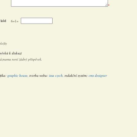
*
 kód
6+1=
oložky
pěvků k diskuzi
záznamu není žádný příspěvek.
fika:
graphic house
, tvorba webu:
issa czech
, redakční systém:
cms designer