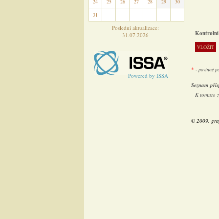
24
25
26
27
28
29
30
31
1
2
3
4
5
6
Poslední aktualizace:
Kontrolní
31.07.2026
*
- povinné p
Powered by ISSA
Seznam přís
K tomuto 
© 2009, gra