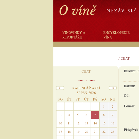
VÍNOVINKY A
ENCYKLOPEDIE
REPORTÁŽE
VÍNA
/
CHAT
Diskuze:
CHAT
Datum:
KALENDÁŘ AKCÍ
SRPEN 2026
Od:
PO
ÚT
ST
ČT
PÁ
SO
NE
E-mail:
27
28
29
30
31
1
2
3
4
5
6
7
8
9
10
11
12
13
14
15
16
Příspěvek
17
18
19
20
21
22
23