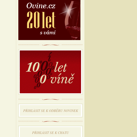
PŘIHLÁSIT SE K ODBĔRU NOVINEK
PŘIHLÁSIT SE K CHATU