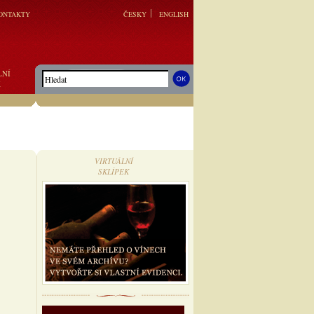
ONTAKTY
ČESKY
ENGLISH
LNÍ
K
VIRTUÁLNÍ
SKLÍPEK