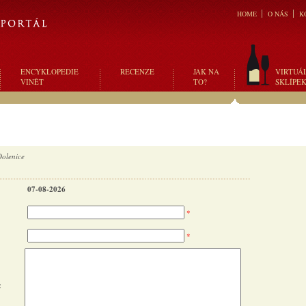
HOME
O NÁS
K
ENCYKLOPEDIE
RECENZE
JAK NA
VIRTUÁ
VINĚT
TO?
SKLÍPE
Dolenice
07-08-2026
*
*
: