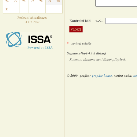
24
25
26
27
28
29
30
31
1
2
3
4
5
6
Poslední aktualizace:
Kontrolní kód
7+5=
31.07.2026
*
- povinné položky
Powered by ISSA
Seznam příspěvků k diskuzi
K tomuto záznamu není žádný příspěvek.
© 2009, grafika:
graphic house
, tvorba webu:
is