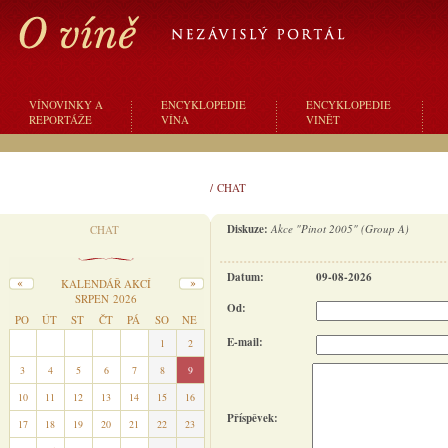
VÍNOVINKY A
ENCYKLOPEDIE
ENCYKLOPEDIE
REPORTÁŽE
VÍNA
VINĚT
/
CHAT
Diskuze:
Akce "Pinot 2005" (Group A)
CHAT
Datum:
09-08-2026
KALENDÁŘ AKCÍ
SRPEN 2026
Od:
PO
ÚT
ST
ČT
PÁ
SO
NE
E-mail:
27
28
29
30
31
1
2
3
4
5
6
7
8
9
10
11
12
13
14
15
16
Příspěvek:
17
18
19
20
21
22
23