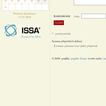
24
25
26
27
28
29
30
31
1
2
3
4
5
6
Poslední aktualizace:
Kontrolní kód
1+8=
31.07.2026
*
- povinné položky
Powered by ISSA
Seznam příspěvků k diskuzi
K tomuto záznamu není žádný příspěvek.
© 2009, grafika:
graphic house
, tvorba webu:
is