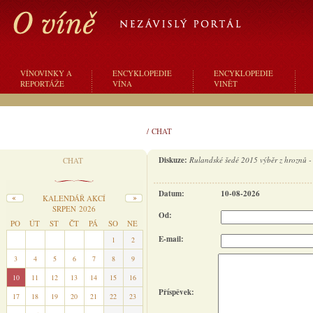
VÍNOVINKY A
ENCYKLOPEDIE
ENCYKLOPEDIE
REPORTÁŽE
VÍNA
VINĚT
/
CHAT
Diskuze:
Rulandské šedé 2015 výběr z hroznů - V
CHAT
Datum:
10-08-2026
KALENDÁŘ AKCÍ
SRPEN 2026
Od:
PO
ÚT
ST
ČT
PÁ
SO
NE
E-mail:
27
28
29
30
31
1
2
3
4
5
6
7
8
9
10
11
12
13
14
15
16
Příspěvek:
17
18
19
20
21
22
23