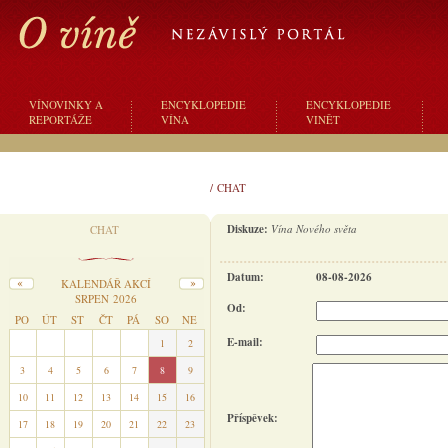
VÍNOVINKY A
ENCYKLOPEDIE
ENCYKLOPEDIE
REPORTÁŽE
VÍNA
VINĚT
/
CHAT
Diskuze:
Vína Nového světa
CHAT
Datum:
08-08-2026
KALENDÁŘ AKCÍ
SRPEN 2026
Od:
PO
ÚT
ST
ČT
PÁ
SO
NE
E-mail:
27
28
29
30
31
1
2
3
4
5
6
7
8
9
10
11
12
13
14
15
16
Příspěvek:
17
18
19
20
21
22
23