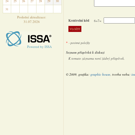
24
25
26
27
28
29
30
31
1
2
3
4
5
6
Poslední aktualizace:
Kontrolní kód
6+7=
31.07.2026
*
- povinné položky
Powered by ISSA
Seznam příspěvků k diskuzi
K tomuto záznamu není žádný příspěvek.
© 2009, grafika:
graphic house
, tvorba webu:
is