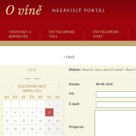
VÍNOVINKY A
ENCYKLOPEDIE
ENCYKLOPEDIE
REPORTÁŽE
VÍNA
VINĚT
/
CHAT
Diskuze:
Naučná vinice starých odrůd v Šatově
CHAT
Datum:
08-08-2026
KALENDÁŘ AKCÍ
SRPEN 2026
Od:
PO
ÚT
ST
ČT
PÁ
SO
NE
E-mail:
27
28
29
30
31
1
2
3
4
5
6
7
8
9
10
11
12
13
14
15
16
Příspěvek:
17
18
19
20
21
22
23