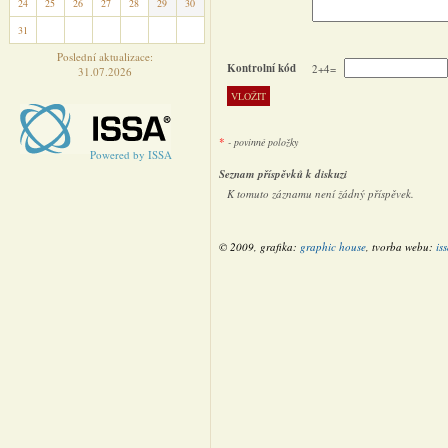
24
25
26
27
28
29
30
31
1
2
3
4
5
6
Poslední aktualizace:
Kontrolní kód
2+4=
31.07.2026
*
- povinné položky
Powered by ISSA
Seznam příspěvků k diskuzi
K tomuto záznamu není žádný příspěvek.
© 2009, grafika:
graphic house
, tvorba webu:
is