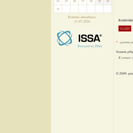
24
25
26
27
28
29
30
31
1
2
3
4
5
6
Poslední aktualizace:
Kontrolní
31.07.2026
*
- povinné p
Powered by ISSA
Seznam přís
K tomuto 
© 2009, gra