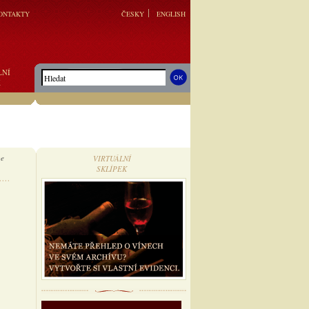
ONTAKTY
ČESKY
ENGLISH
LNÍ
K
be
VIRTUÁLNÍ
SKLÍPEK