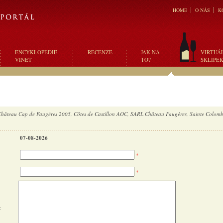
HOME
O NÁS
K
ENCYKLOPEDIE
RECENZE
JAK NA
VIRTUÁ
VINĚT
TO?
SKLÍPE
Château Cap de Faugères 2005, Côtes de Castillon AOC, SARL Château Faugères, Sainte Colom
07-08-2026
*
*
: