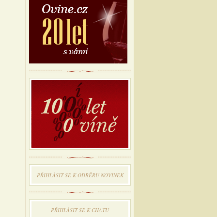
PŘIHLÁSIT SE K ODBĔRU NOVINEK
PŘIHLÁSIT SE K CHATU