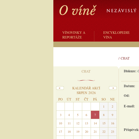
VÍNOVINKY A
ENCYKLOPEDIE
REPORTÁŽE
VÍNA
/
CHAT
Diskuze:
CHAT
Datum:
KALENDÁŘ AKCÍ
SRPEN 2026
Od:
PO
ÚT
ST
ČT
PÁ
SO
NE
E-mail:
27
28
29
30
31
1
2
3
4
5
6
7
8
9
10
11
12
13
14
15
16
Příspěvek
17
18
19
20
21
22
23