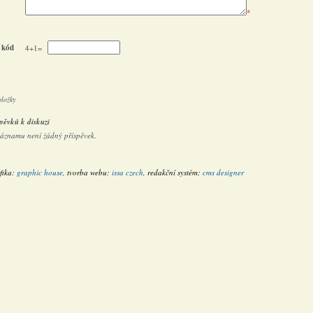
*
 kód
4+1=
oložky
pěvků k diskuzi
záznamu není žádný příspěvek.
fika:
graphic house
, tvorba webu:
issa czech
, redakční systém:
cms designer